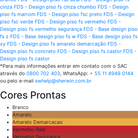
cinza
FDS - Design piso fs cinza chumbo
FDS - Design
piso fs marrom
FDS - Design piso fsc preto
FDS - Design
piso fsc verde
FDS - Design piso fs vermelho
FDS -
Design piso fs vermelho segurança
FDS - Base design piso
fs z
FDS - Base design piso fs w
FDS - Base design piso fs
xy
FDS - Design piso fs amarelo demarcação
FDS -
Design piso fs concreto
FDS - Design piso fs castor
FDS -
Design piso fs castor
*Para mais informações entrar em contato com o SAC
através do
0800 702 403
, WhatsApp:
+ 55 11 4949 0144
ou pelo e-mail
swhelp@sherwin.com.br
Cores Prontas
Branco
Amarelo
Amarelo Demarcacao
Vermelho Real
Vermelho Seguranca