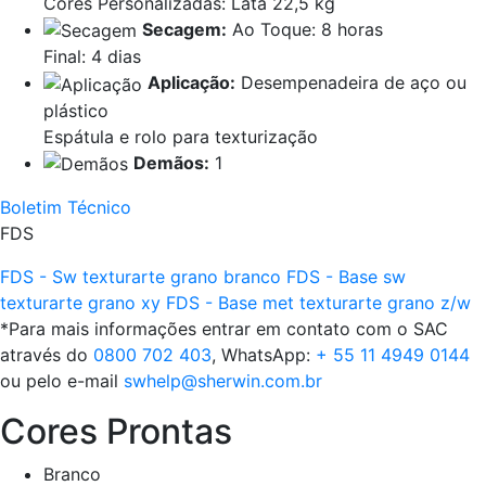
Cores Personalizadas: Lata 22,5 kg
Secagem:
Ao Toque: 8 horas
Final: 4 dias
Aplicação:
Desempenadeira de aço ou
plástico
Espátula e rolo para texturização
Demãos:
1
Boletim Técnico
FDS
FDS - Sw texturarte grano branco
FDS - Base sw
texturarte grano xy
FDS - Base met texturarte grano z/w
*Para mais informações entrar em contato com o SAC
através do
0800 702 403
, WhatsApp:
+ 55 11 4949 0144
ou pelo e-mail
swhelp@sherwin.com.br
Cores Prontas
Branco