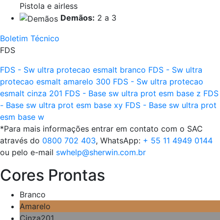
Pistola e airless
Demãos:
2 a 3
Boletim Técnico
FDS
FDS - Sw ultra protecao esmalt branco
FDS - Sw ultra
protecao esmalt amarelo 300
FDS - Sw ultra protecao
esmalt cinza 201
FDS - Base sw ultra prot esm base z
FDS
- Base sw ultra prot esm base xy
FDS - Base sw ultra prot
esm base w
*Para mais informações entrar em contato com o SAC
através do
0800 702 403
, WhatsApp:
+ 55 11 4949 0144
ou pelo e-mail
swhelp@sherwin.com.br
Cores Prontas
Branco
Amarelo
Cinza201