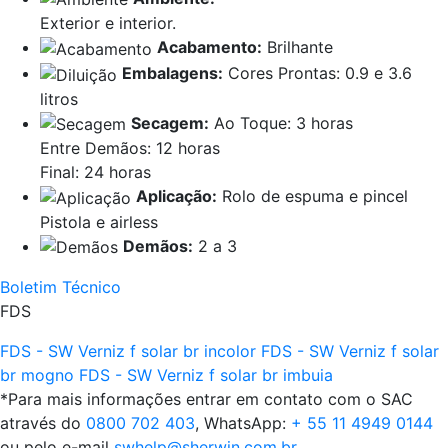
Exterior e interior.
Acabamento:
Brilhante
Embalagens:
Cores Prontas: 0.9 e 3.6
litros
Secagem:
Ao Toque: 3 horas
Entre Demãos: 12 horas
Final: 24 horas
Aplicação:
Rolo de espuma e pincel
Pistola e airless
Demãos:
2 a 3
Boletim Técnico
FDS
FDS - SW Verniz f solar br incolor
FDS - SW Verniz f solar
br mogno
FDS - SW Verniz f solar br imbuia
*Para mais informações entrar em contato com o SAC
através do
0800 702 403
, WhatsApp:
+ 55 11 4949 0144
ou pelo e-mail
swhelp@sherwin.com.br